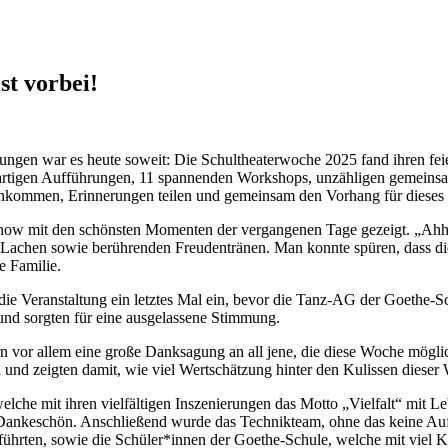
st vorbei!
gnungen war es heute soweit: Die Schultheaterwoche 2025 fand ihren fei
nzigartigen Aufführungen, 11 spannenden Workshops, unzähligen gemei
nkommen, Erinnerungen teilen und gemeinsam den Vorhang für dieses Fe
how mit den schönsten Momenten der vergangenen Tage gezeigt. „Ahhs“
achen sowie berührenden Freudentränen. Man konnte spüren, dass di
e Familie.
ie Veranstaltung ein letztes Mal ein, bevor die Tanz-AG der Goethe-S
und sorgten für eine ausgelassene Stimmung.
rn vor allem eine große Danksagung an all jene, die diese Woche mögl
ten und zeigten damit, wie viel Wertschätzung hinter den Kulissen dieser
elche mit ihren vielfältigen Inszenierungen das Motto „Vielfalt“ mit L
n Dankeschön. Anschließend wurde das Technikteam, ohne das keine A
rten, sowie die Schüler*innen der Goethe-Schule, welche mit viel Kre