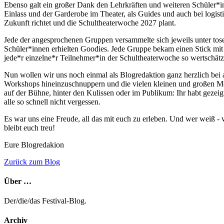
Ebenso galt ein großer Dank den Lehrkräften und weiteren Schüler*in
Einlass und der Garderobe im Theater, als Guides und auch bei logist
Zukunft richtet und die Schultheaterwoche 2027 plant.
Jede der angesprochenen Gruppen versammelte sich jeweils unter to
Schüler*innen erhielten Goodies. Jede Gruppe bekam einen Stick mi
jede*r einzelne*r Teilnehmer*in der Schultheaterwoche so wertschät
Nun wollen wir uns noch einmal als Blogredaktion ganz herzlich bei a
Workshops hineinzuschnuppern und die vielen kleinen und großen Mo
auf der Bühne, hinter den Kulissen oder im Publikum: Ihr habt gezeigt
alle so schnell nicht vergessen.
Es war uns eine Freude, all das mit euch zu erleben. Und wer weiß - vie
bleibt euch treu!
Eure Blogredakion
Zurück zum Blog
Über …
Der/die/das Festival-Blog.
Archiv