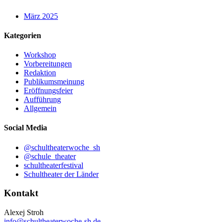
März 2025
Kategorien
Workshop
Vorbereitungen
Redaktion
Publikumsmeinung
Eröffnungsfeier
Aufführung
Allgemein
Social Media
@schultheaterwoche_sh
@schule_theater
schultheaterfestival
Schultheater der Länder
Kontakt
Alexej Stroh
info@schultheaterwoche-sh.de