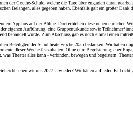
nen der Goethe-Schule, welche die Tage über engagiert daran gearbeite
ischen Belangen, alles gegeben haben. Ebenfalls galt ein großer Dank d
sendem Applaus auf der Bühne. Dort erhielten diese neben ehrlichen 
t der eigenen Aufführung, eine Gruppenurkunde sowie Teilnehmer*inne
zend behandelt wurde. Zum Abschluss gab es noch einmal einen mitreiß
llen Beteiligten der Schultheaterwoche 2025 bedanken. Wir hatten ungl
mente dieser Woche festzuhalten. Ohne eure Begeisterung, euer Engag
, was Theater alles kann - verbinden, bewegen und begeistern. Theater i
lleicht sehen wir uns 2027 ja wieder? Wir hätten auf jeden Fall richtig L