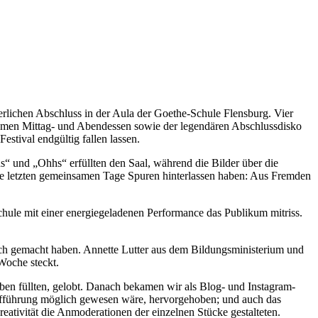
erlichen Abschluss in der Aula der Goethe-Schule Flensburg. Vier
nsamen Mittag- und Abendessen sowie der legendären Abschlussdisko
stival endgültig fallen lassen.
 und „Ohhs“ erfüllten den Saal, während die Bilder über die
e letzten gemeinsamen Tage Spuren hinterlassen haben: Aus Fremden
chule mit einer energiegeladenen Performance das Publikum mitriss.
ich gemacht haben. Annette Lutter aus dem Bildungsministerium und
 Woche steckt.
eben füllten, gelobt. Danach bekamen wir als Blog- und Instagram-
ufführung möglich gewesen wäre, hervorgehoben; und auch das
ativität die Anmoderationen der einzelnen Stücke gestalteten.