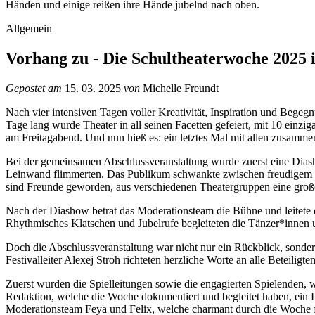
Allgemein
Vorhang zu - Die Schultheaterwoche 2025 i
Gepostet am
15. 03. 2025
von
Michelle Freundt
Nach vier intensiven Tagen voller Kreativität, Inspiration und Bege
Tage lang wurde Theater in all seinen Facetten gefeiert, mit 10 ei
am Freitagabend. Und nun hieß es: ein letztes Mal mit allen zusamme
Bei der gemeinsamen Abschlussveranstaltung wurde zuerst eine Dias
Leinwand flimmerten. Das Publikum schwankte zwischen freudigem L
sind Freunde geworden, aus verschiedenen Theatergruppen eine groß
Nach der Diashow betrat das Moderationsteam die Bühne und leitete d
Rhythmisches Klatschen und Jubelrufe begleiteten die Tänzer*innen 
Doch die Abschlussveranstaltung war nicht nur ein Rückblick, sonde
Festivalleiter Alexej Stroh richteten herzliche Worte an alle Beteilig
Zuerst wurden die Spielleitungen sowie die engagierten Spielenden, w
Redaktion, welche die Woche dokumentiert und begleitet haben, ei
Moderationsteam Feya und Felix, welche charmant durch die Woche füh